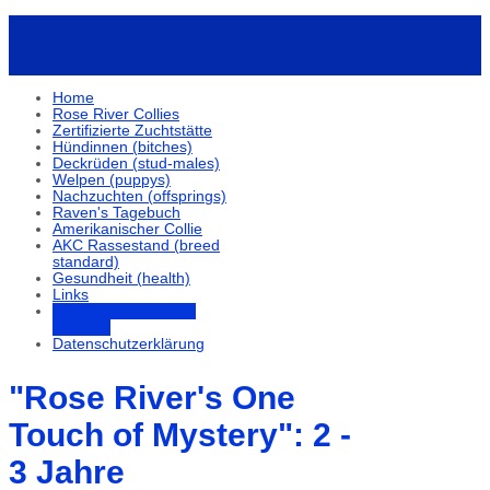
Home
Rose River Collies
Zertifizierte Zuchtstätte
Hündinnen (bitches)
Deckrüden (stud-males)
Welpen (puppys)
Nachzuchten (offsprings)
Raven's Tagebuch
Amerikanischer Collie
AKC Rassestand (breed
standard)
Gesundheit (health)
Links
Impressum / Kontakt
(imprint)
Datenschutzerklärung
"Rose River's One
Touch of Mystery": 2 -
3 Jahre