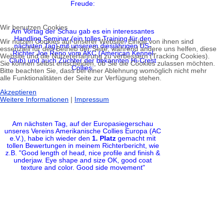
Freude:
Wir benutzen Cookies
Am Vortag der Schau gab es ein interessantes
Handling Seminar (ein tolles Training für den
Wir nutzen Cookies auf unserer Website. Einige von ihnen sind
nächsten Tag) mit unserem diesjährigen US-
essenziell für den Betrieb der Seite, während andere uns helfen, diese
Richter Joe Reno vom AKC (American Kennel
Website und die Nutzererfahrung zu verbessern (Tracking Cookies).
Club) und auch Züchter der bekannten Hi-Crest
Sie können selbst entscheiden, ob Sie die Cookies zulassen möchten.
Collies:
Bitte beachten Sie, dass bei einer Ablehnung womöglich nicht mehr
alle Funktionalitäten der Seite zur Verfügung stehen.
Akzeptieren
Weitere Informationen
|
Impressum
Am nächsten Tag, auf der Europasiegerschau
unseres Vereins Amerikanische Collies Europa (AC
e.V.), habe ich wieder den
1. Platz
gemacht mit
tollen Bewertungen in meinem Richterbericht, wie
z.B. "Good length of head, nice profile and finish &
underjaw. Eye shape and size OK, good coat
texture and color. Good side movement"