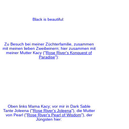
Black is beautiful:
Zu Besuch bei meiner Züchterfamilie, zusammen
mit meinen lieben Zweibeinern; hier zusammen mit
meiner Mutter Kacy ("
Rose River's Konquest of
Paradise
"):
Oben links Mama Kacy; vor mir in Dark Sable
Tante Joleena ("
Rose River's Joleena
"), die Mutter
von Pearl ("
Rose River's Pearl of Wisdom
"), der
Jüngsten hier: