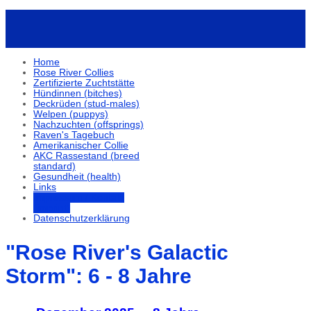
Home
Rose River Collies
Zertifizierte Zuchtstätte
Hündinnen (bitches)
Deckrüden (stud-males)
Welpen (puppys)
Nachzuchten (offsprings)
Raven's Tagebuch
Amerikanischer Collie
AKC Rassestand (breed
standard)
Gesundheit (health)
Links
Impressum / Kontakt
(imprint)
Datenschutzerklärung
"Rose River's Galactic
Storm": 6 - 8 Jahre