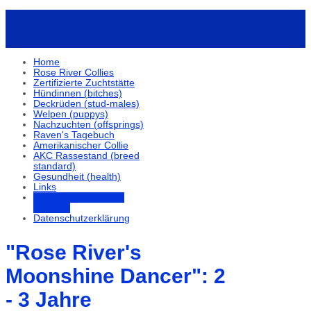
Home
Rose River Collies
Zertifizierte Zuchtstätte
Hündinnen (bitches)
Deckrüden (stud-males)
Welpen (puppys)
Nachzuchten (offsprings)
Raven's Tagebuch
Amerikanischer Collie
AKC Rassestand (breed
standard)
Gesundheit (health)
Links
Impressum / Kontakt
(imprint)
Datenschutzerklärung
"Rose River's
Moonshine Dancer": 2
- 3 Jahre