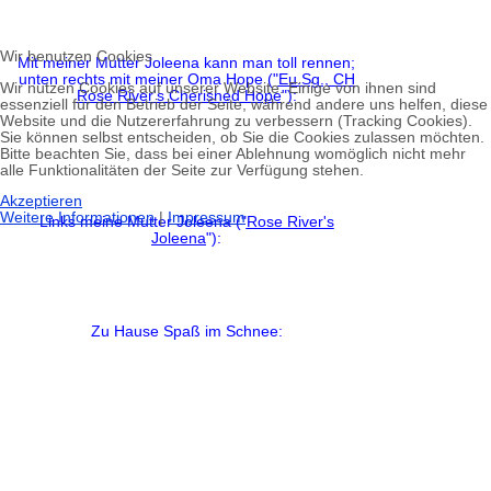
Wir benutzen Cookies
Mit meiner Mutter Joleena kann man toll rennen;
unten rechts mit meiner Oma Hope ("
Eu.Sg., CH
Wir nutzen Cookies auf unserer Website. Einige von ihnen sind
Rose River's Cherished Hope
"):
essenziell für den Betrieb der Seite, während andere uns helfen, diese
Website und die Nutzererfahrung zu verbessern (Tracking Cookies).
Sie können selbst entscheiden, ob Sie die Cookies zulassen möchten.
Bitte beachten Sie, dass bei einer Ablehnung womöglich nicht mehr
alle Funktionalitäten der Seite zur Verfügung stehen.
Akzeptieren
Weitere Informationen
|
Impressum
Links meine Mutter Joleena ("
Rose River's
Joleena
"):
Zu Hause Spaß im Schnee: