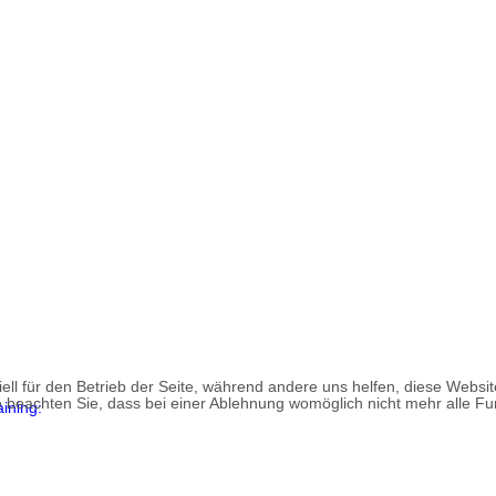
ell für den Betrieb der Seite, während andere uns helfen, diese Websi
 beachten Sie, dass bei einer Ablehnung womöglich nicht mehr alle Fun
r wieder mal Leinentraining: