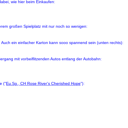
abei, wie hier beim Einkaufen:
erem großen Spielplatz mit nur noch so wenigen:
Auch ein einfacher Karton kann sooo spannend sein (unten rechts):
rgang mit vorbeiflitzenden Autos entlang der Autobahn:
e ("
Eu.Sg., CH Rose River's Cherished Hope
"):