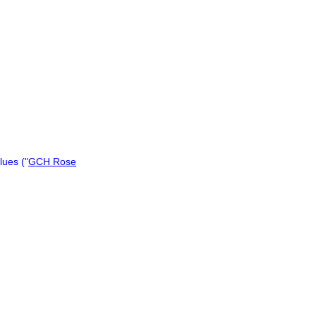
lues ("
GCH Rose