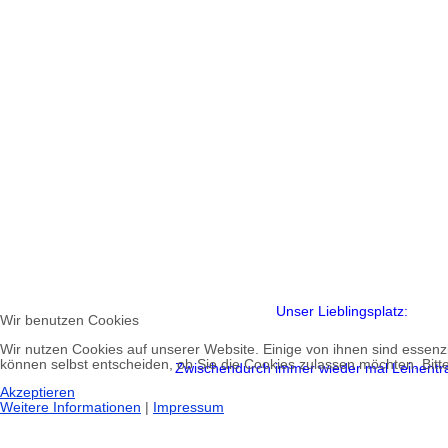
Unser Lieblingsplatz:
Wir benutzen Cookies
Wir nutzen Cookies auf unserer Website. Einige von ihnen sind essenzi
können selbst entscheiden, ob Sie die Cookies zulassen möchten. Bitte
Zwischendurch imme
Akzeptieren
Weitere Informationen
|
Impressum