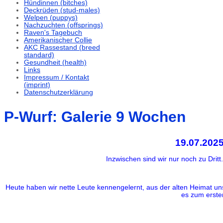
Hündinnen (bitches)
Deckrüden (stud-males)
Welpen (puppys)
Nachzuchten (offsprings)
Raven's Tagebuch
Amerikanischer Collie
AKC Rassestand (breed
standard)
Gesundheit (health)
Links
Impressum / Kontakt
(imprint)
Datenschutzerklärung
P-Wurf: Galerie 9 Wochen
19.07.20
Inzwischen sind wir nur noch zu Drit
Heute haben wir nette Leute kennengelernt, aus der alten Heimat uns
es zum erste