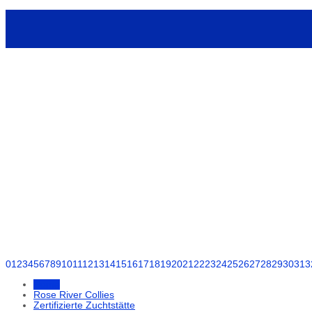
0
1
2
3
4
5
6
7
8
9
10
11
12
13
14
15
16
17
18
19
20
21
22
23
24
25
26
27
28
29
30
31
3
Home
Rose River Collies
Zertifizierte Zuchtstätte