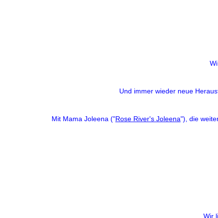
Wir
Und immer wieder neue Herausf
Mit Mama Joleena ("
Rose River's Joleena
"), die weit
Wir 