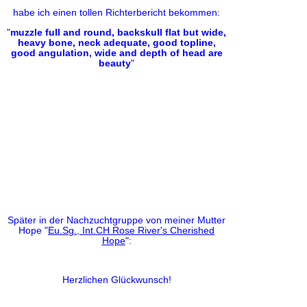
habe ich einen tollen Richterbericht bekommen:
"
muzzle full and round, backskull flat but wide,
heavy bone, neck adequate, good topline,
good angulation, wide and depth of head are
beauty
"
Später in der Nachzuchtgruppe von meiner Mutter
Hope "
Eu.Sg., Int.CH Rose River's Cherished
Hope
":
Herzlichen Glückwunsch!