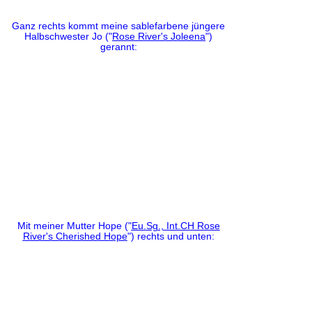
Ganz rechts kommt meine sablefarbene jüngere
Halbschwester Jo ("
Rose River's Joleena
")
gerannt:
Mit meiner Mutter Hope ("
Eu.Sg., Int.CH Rose
River's Cherished Hope
") rechts und unten: