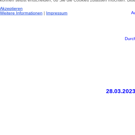
können selbst entscheiden, ob Sie die Cookies zulassen möchten. Bitte
Akzeptieren
A
Weitere Informationen
|
Impressum
Durch
28.03.20