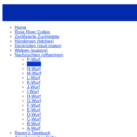
Home
Rose River Collies
Zertifizierte Zuchtstätte
Hündinnen (bitches)
Deckrüden (stud-males)
Welpen (puppys)
Nachzuchten (offsprings)
P-Wurf
O-Wurf
N-Wurf
M-Wurf
L-Wurf
K-Wurf
J-Wurf
I-Wurf
H-Wurf
G-Wurf
F-Wurf
E-Wurf
D-Wurf
C-Wurf
B-Wurf
A-Wurf
Raven's Tagebuch