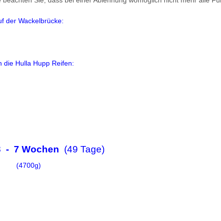
 beachten Sie, dass bei einer Ablehnung womöglich nicht mehr alle Fun
uf der Wackelbrücke:
 die Hulla Hupp Reifen:
23 - 7 Wochen
(49 Tage)
(4700g)