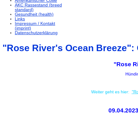
Amerikanischer Collie
AKC Rassestand (breed
standard)
Gesundheit (health)
Links
Impressum / Kontakt
(imprint)
Datenschutzerklärung
"Rose River's Ocean Breeze":
"Rose R
Hündi
Weiter geht es hier:
"R
09.04.20