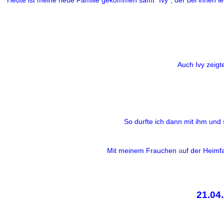
Heute ist meine neue Familie gekommen samt "Ivy", der bei ihnen l
Auch Ivy zeigt
So durfte ich dann mit ihm und
Mit meinem Frauchen
a
uf der Heimfa
21.04