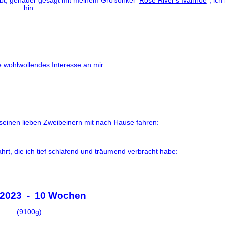
ebt, genauer gesagt mit meinem Großonkel "
Rose River's Ivanhoe
"; ich
hin:
e wohlwollendes Interesse an mir:
 seinen lieben Zweibeinern mit nach Hause fahren:
hrt, die ich tief schlafend und träumend verbracht habe:
.2023 - 10 Wochen
(9100g)