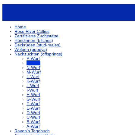
Home
Rose River Collies
Zertifizierte Zuchtstätte
Hündinnen (bitches)
Deckrüden (stud-males)
Welpen (puppys)
Nachzuchten (offsprings)
P-Wurf
O-Wurf
N-Wurf
M-Wurf
L-Wurf
K-Wurf
J-Wurf
I-Wurf
H-Wurf
G-Wurf
F-Wurf
E-Wurf
D-Wurf
C-Wurf
B-Wurf
A-Wurf
Raven's Tagebuch