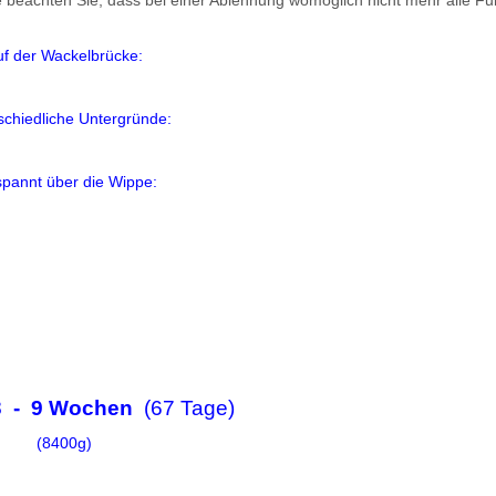
 beachten Sie, dass bei einer Ablehnung womöglich nicht mehr alle Fun
uf der Wackelbrücke:
schiedliche Untergründe:
spannt über die
Wippe:
23 - 9 Wochen
(67 Tage)
(8400g)