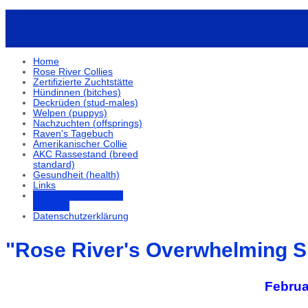
Home
Rose River Collies
Zertifizierte Zuchtstätte
Hündinnen (bitches)
Deckrüden (stud-males)
Welpen (puppys)
Nachzuchten (offsprings)
Raven's Tagebuch
Amerikanischer Collie
AKC Rassestand (breed
standard)
Gesundheit (health)
Links
Impressum / Kontakt
(imprint)
Datenschutzerklärung
"Rose River's Overwhelming S
Februa