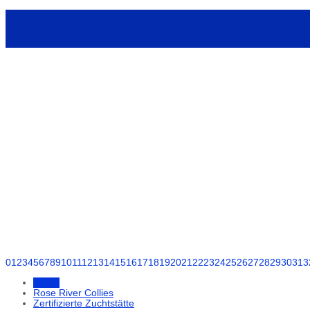
0
1
2
3
4
5
6
7
8
9
10
11
12
13
14
15
16
17
18
19
20
21
22
23
24
25
26
27
28
29
30
31
3
Home
Rose River Collies
Zertifizierte Zuchtstätte