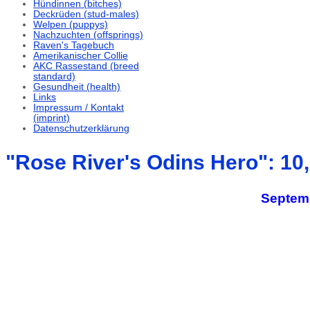
Hündinnen (bitches)
Deckrüden (stud-males)
Welpen (puppys)
Nachzuchten (offsprings)
Raven's Tagebuch
Amerikanischer Collie
AKC Rassestand (breed
standard)
Gesundheit (health)
Links
Impressum / Kontakt
(imprint)
Datenschutzerklärung
"Rose River's Odins Hero": 10
Septemb