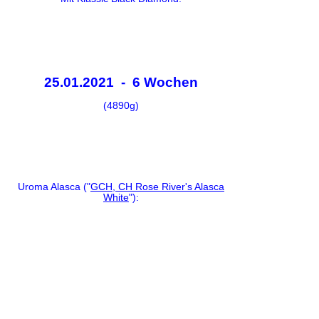
25.01.2021 - 6 Wochen
(4890g)
Uroma Alasca ("
GCH, CH Rose River's Alasca
White
"):