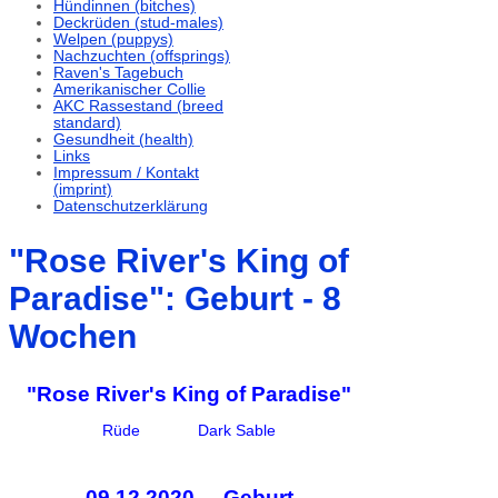
Hündinnen (bitches)
Deckrüden (stud-males)
Welpen (puppys)
Nachzuchten (offsprings)
Raven's Tagebuch
Amerikanischer Collie
AKC Rassestand (breed
standard)
Gesundheit (health)
Links
Impressum / Kontakt
(imprint)
Datenschutzerklärung
"Rose River's King of
Paradise": Geburt - 8
Wochen
"Rose River's King of Paradise"
Rüde Dark Sable
09.12.2020 - Geburt