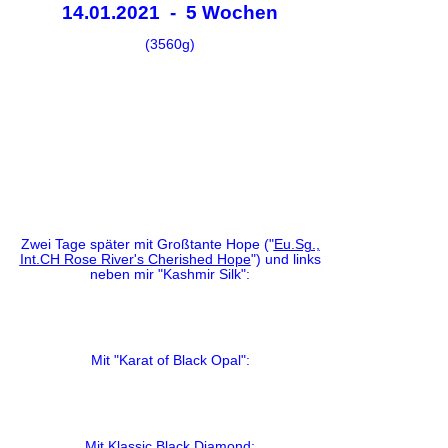
14.01.2021 - 5 Wochen
(3560g)
Zwei Tage später mit Großtante Hope ("
Eu.Sg.,
Int.CH Rose River's Cherished Hope
") und links
neben mir "Kashmir Silk":
Mit "Karat of Black Opal":
Mit Klassic Black Diamond: